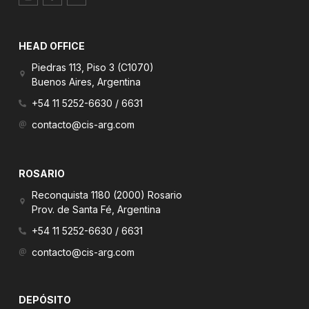
i
c
n
-
i
k
i
a
e
n
l
d
HEAD OFFICE
s
_
i
t
f
n
a
Piedras 113, Piso 3 (C1070)
a
g
c
Buenos Aires, Argentina
r
e
a
b
+54 11 5252-6630 / 6631
m
o
-
o
contacto@cis-arg.com
f
k
i
l
l
e
ROSARIO
d
Reconquista 1180 (2000) Rosario
Prov. de Santa Fé, Argentina
+54 11 5252-6630 / 6631
contacto@cis-arg.com
DEPÓSITO