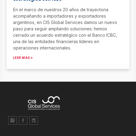
En el marco de nuestros 20 años de trayectoria
acompañando a importadores y exportadores
argentinos, en CIS Global Services damos un nuevo
paso para seguir ampliando soluciones: hemos
cerrado un acuerdo estratégico con el Banco ICBC,
una de las entidades financieras líderes en
operaciones internacionales.
LEER MÁS »
L
S
L
n
o
i
i
c
n
-
i
k
i
a
e