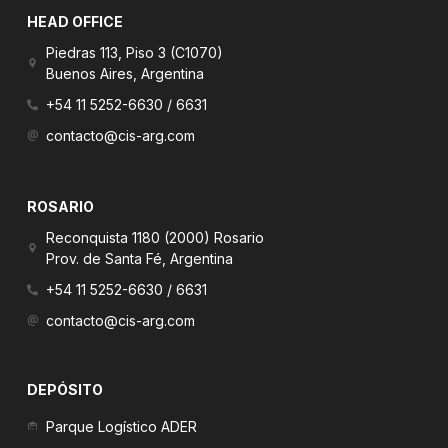
n
l
d
HEAD OFFICE
s
_
i
t
f
n
a
Piedras 113, Piso 3 (C1070)
a
g
c
Buenos Aires, Argentina
r
e
a
b
+54 11 5252-6630 / 6631
m
o
-
o
contacto@cis-arg.com
f
k
i
l
l
e
ROSARIO
d
Reconquista 1180 (2000) Rosario
Prov. de Santa Fé, Argentina
+54 11 5252-6630 / 6631
contacto@cis-arg.com
DEPÓSITO
Parque Logístico ADER