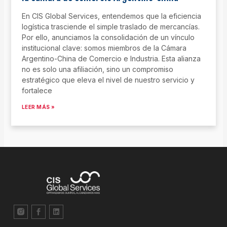
En CIS Global Services, entendemos que la eficiencia
logística trasciende el simple traslado de mercancías.
Por ello, anunciamos la consolidación de un vínculo
institucional clave: somos miembros de la Cámara
Argentino-China de Comercio e Industria. Esta alianza
no es solo una afiliación, sino un compromiso
estratégico que eleva el nivel de nuestro servicio y
fortalece
LEER MÁS »
L
S
L
n
o
i
i
c
n