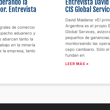
iderando la
Entrevista Davi
ior. Entrevista
CIS Global Servic
David Maidana: «El prin
Argentina es el propio
egrales de comercio
Global Services, aviz
despacho aduanero y
pequeños de ganancias.
s abarcan tanto la
monitoreando las opera
abajo en la minería
cepo cambiario. Sólo e
e la empresa, tanto
fundan en
LEER MÁS »