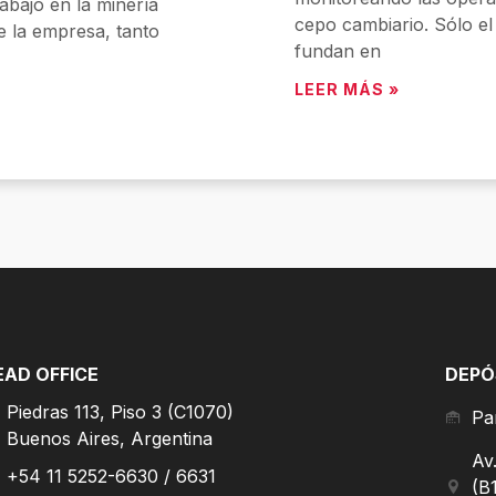
abajo en la minería
cepo cambiario. Sólo e
e la empresa, tanto
fundan en
LEER MÁS »
EAD OFFICE
DEPÓ
Piedras 113, Piso 3 (C1070)
Pa
Buenos Aires, Argentina
Av
+54 11 5252-6630 / 6631
(B