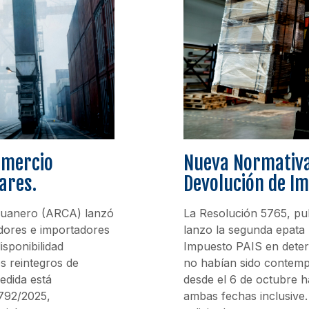
omercio
Nueva Normativa
ares.
Devolución de I
duanero (ARCA) lanzó
La Resolución 5765, pub
dores e importadores
lanzo la segunda epata p
isponibilidad
Impuesto PAIS en deter
s reintegros de
no habían sido contempl
edida está
desde el 6 de octubre h
792/2025,
ambas fechas inclusive.