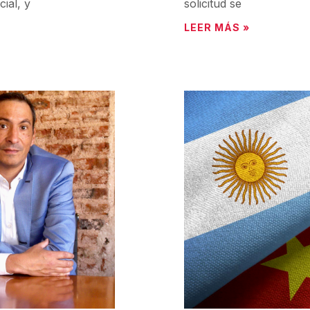
ial, y
solicitud se
LEER MÁS »