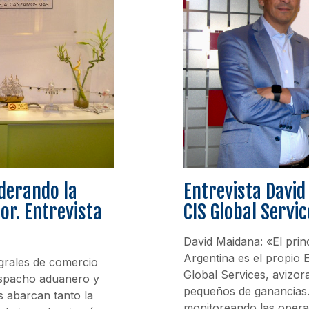
iderando la
Entrevista Davi
ior. Entrevista
CIS Global Servic
David Maidana: «El prin
Argentina es el propio
egrales de comercio
Global Services, aviz
despacho aduanero y
pequeños de ganancias.
s abarcan tanto la
monitoreando las opera